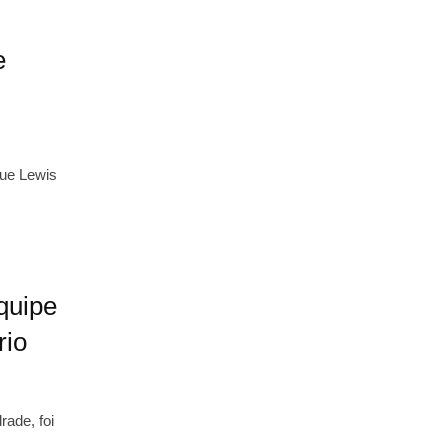
e
que Lewis
quipe
rio
ade, foi