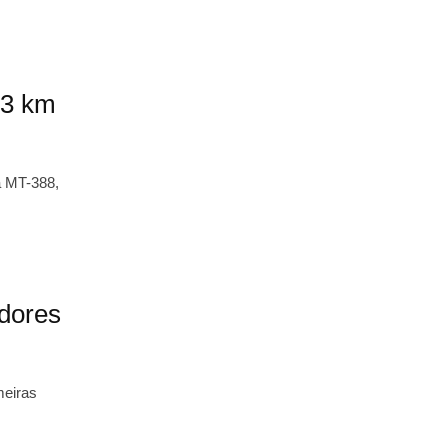
43 km
a MT-388,
 dores
meiras