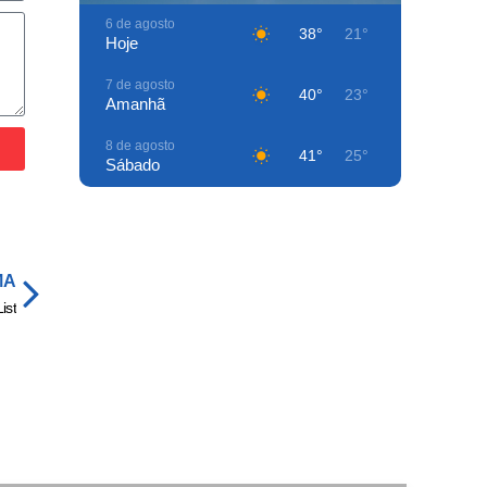
6 de agosto
38°
21°
Hoje
7 de agosto
40°
23°
Amanhã
8 de agosto
41°
25°
Sábado
9 de agosto
37°
26°
Domingo
10 de agosto
42°
26°
MA
Segunda-Feira
ist
11 de agosto
35°
25°
Terça-Feira
12 de agosto
38°
22°
Quarta-Feira