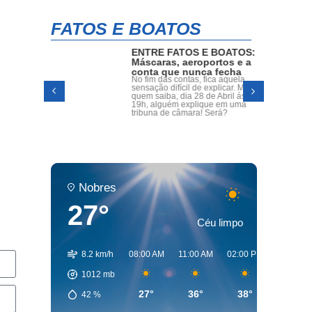
FATOS E BOATOS
ENTRE FATOS E BOATOS:
oria,
Máscaras, aeroportos e a
s
conta que nunca fecha
radas
No fim das contas, fica aquela
o Dr.
sensação difícil de explicar. Mas
a dos
quem saiba, dia 28 de Abril ás
assumir
19h, alguém explique em uma
o.
tribuna de câmara! Será?
Nobres
27°
Céu limpo
8.2 km/h
08:00 AM
11:00 AM
02:00 PM
05:00 P
1012
mb
27°
36°
38°
35°
42
%