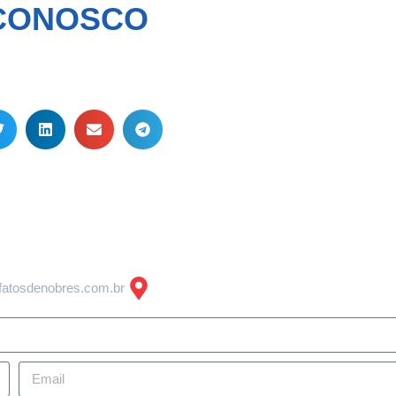
CONOSCO
FATOS E BOATOS: Saída
A Mesa Virou: Dr.
à vista: silêncio perigoso
Emerson Já Tem Mai
pode custar caro
Dizem os Bastidore
Ao que parece, a luz vermelha
Segundo fontes conside
ainda não acendeu na sala da
confiáveis, neste moment
justiça. Se as conversas de
Emerson reúne a maiori
bastidores se confirmarem nos
votos necessários para 
próximos dias, o jogo muda. E
o comando do Legislativ
talvez não dê mais tempo de
apagar o incêndio.
atosdenobres.com.br