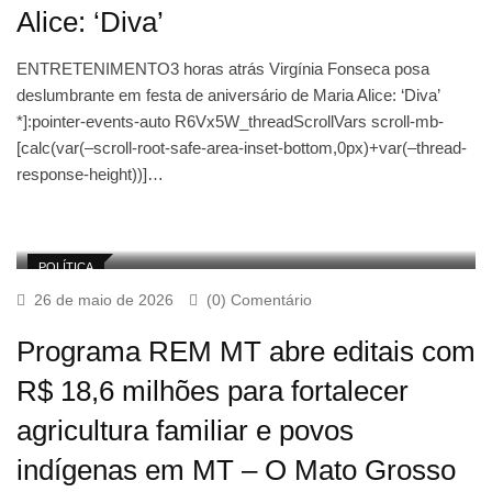
Alice: ‘Diva’
ENTRETENIMENTO3 horas atrás Virgínia Fonseca posa
deslumbrante em festa de aniversário de Maria Alice: ‘Diva’
*]:pointer-events-auto R6Vx5W_threadScrollVars scroll-mb-
[calc(var(–scroll-root-safe-area-inset-bottom,0px)+var(–thread-
response-height))]…
POLÍTICA
26 de maio de 2026
(0) Comentário
Programa REM MT abre editais com
R$ 18,6 milhões para fortalecer
agricultura familiar e povos
indígenas em MT – O Mato Grosso