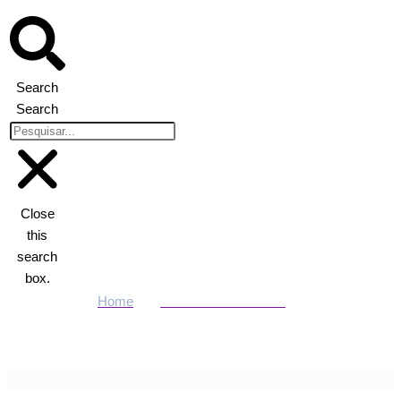
Search
Search
Close
this
search
box.
Home
ENTRETENIMENTO
Bob Esponja: A Experiência abre venda de ingressos e promete
imersão no universo do Calça Quadrada