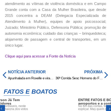
atendimento as vítimas de violência doméstica e em Campo
Grande conta com a Casa da Mulher Brasileira, que desde
2015 concentra a DEAM (Delegacia Especializada de
Atendimento à Mulher), equipes de apoio psicossocial;
Juizado; Ministério Público, Defensoria Pública; promoção de
autonomia econômica; cuidado das crianças – brinquedoteca;
alojamento de passagem e central de transportes, em um
único lugar.
Clique aqui para acessar a Fonte da Notícia
NOTÍCIA ANTERIOR
PRÓXIMA
Apunhalada em Roxelle e virada de Madalena: 3 bombas em Volta por Cima
36ª Corrida Sesc Homens do Fogo promove inclusão com percurso mais plano e acessível » Esportes & Notícias
FATOS E BOATOS
ENTRE FATOS E BOATOS: Máscaras,
aeroportos e a conta que nunca fecha
No fim das contas, fica aquela sensação difícil de
explicar. Mas quem saiba, dia 28 de Abril ás 19h,