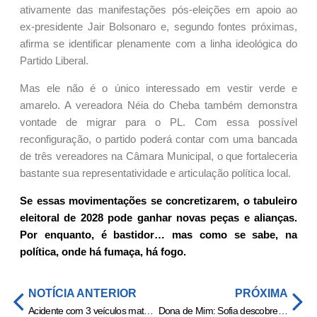
ativamente das manifestações pós-eleições em apoio ao
ex-presidente Jair Bolsonaro e, segundo fontes próximas,
afirma se identificar plenamente com a linha ideológica do
Partido Liberal.
Mas ele não é o único interessado em vestir verde e
amarelo. A vereadora Néia do Cheba também demonstra
vontade de migrar para o PL. Com essa possível
reconfiguração, o partido poderá contar com uma bancada
de três vereadores na Câmara Municipal, o que fortaleceria
bastante sua representatividade e articulação política local.
Se essas movimentações se concretizarem, o tabuleiro
eleitoral de 2028 pode ganhar novas peças e alianças.
Por enquanto, é bastidor… mas como se sabe, na
política, onde há fumaça, há fogo.
NOTÍCIA ANTERIOR
PRÓXIMA
Acidente com 3 veículos mata casal de idosos e bebê em rodovia de MT
Dona de Mim: Sofia descobre segredo de Abel e faz pedido inusitado