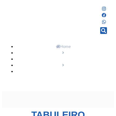
Home
Fatos e Boatos
Tabuleiro partidário em Nobres poderá ter
movimentações
TABULEIRO