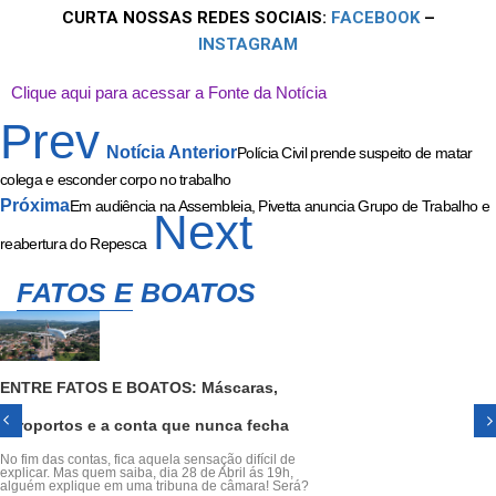
CURTA NOSSAS REDES SOCIAIS:
FACEBOOK
–
INSTAGRAM
Clique aqui para acessar a Fonte da Notícia
Prev
Notícia Anterior
Polícia Civil prende suspeito de matar
colega e esconder corpo no trabalho
Próxima
Em audiência na Assembleia, Pivetta anuncia Grupo de Trabalho e
Next
reabertura do Repesca
FATOS E BOATOS
ENTRE FATOS E BOATOS: Máscaras,
aeroportos e a conta que nunca fecha
No fim das contas, fica aquela sensação difícil de
explicar. Mas quem saiba, dia 28 de Abril ás 19h,
alguém explique em uma tribuna de câmara! Será?