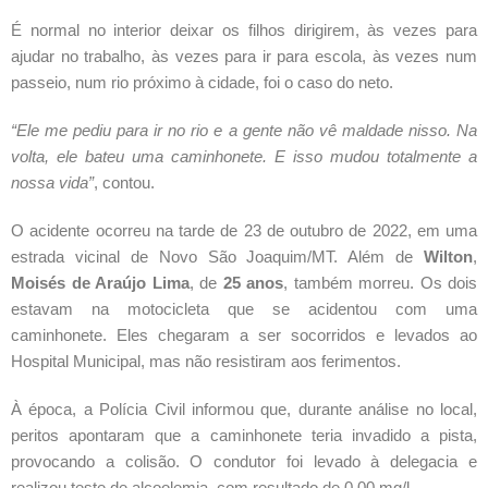
É normal no interior deixar os filhos dirigirem, às vezes para 
ajudar no trabalho, às vezes para ir para escola, às vezes num 
passeio, num rio próximo à cidade, foi o caso do neto.
“Ele me pediu para ir no rio e a gente não vê maldade nisso. Na 
volta, ele bateu uma caminhonete. E isso mudou totalmente a 
nossa vida”
, contou. 
O acidente ocorreu na tarde de 23 de outubro de 2022, em uma 
estrada vicinal de Novo São Joaquim/MT. Além de 
Wilton
, 
Moisés de Araújo Lima
, de 
25 anos
, também morreu. Os dois 
estavam na motocicleta que se acidentou com uma 
caminhonete. Eles chegaram a ser socorridos e levados ao 
Hospital Municipal, mas não resistiram aos ferimentos.
À época, a Polícia Civil informou que, durante análise no local, 
peritos apontaram que a caminhonete teria invadido a pista, 
provocando a colisão. O condutor foi levado à delegacia e 
realizou teste de alcoolemia, com resultado de 0,00 mg/l.