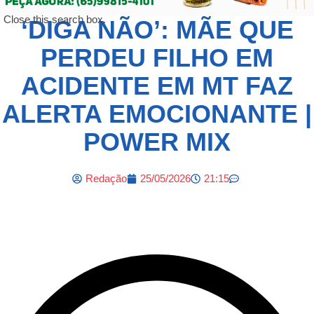
Close this search box.
‘DIGA NÃO’: MÃE QUE
PERDEU FILHO EM
ACIDENTE EM MT FAZ
ALERTA EMOCIONANTE |
POWER MIX
Redação
25/05/2026
21:15