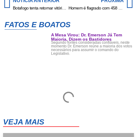
NOTÍCIA ANTERIOR
PRÓXIMA
Botafogo tenta retomar vitórias para manter liderança do Brasileiro
Homem é flagrado com 458 perucas e 107 quilos de cabelo humano em MS
FATOS E BOATOS
A Mesa Virou: Dr. Emerson Já Tem
Maioria, Dizem os Bastidores
Segundo fontes consideradas confiáveis, neste
momento Dr. Emerson reúne a maioria dos votos
necessários para assumir o comando do
Legislativo.
VEJA MAIS