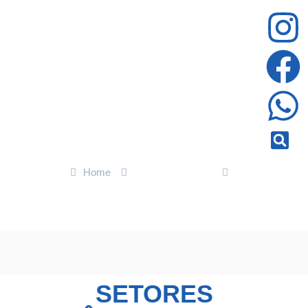
Home
Últimas Notícias
Setores econômicos em Mato Grosso apoiam “boicote” a grupo
francês
SETORES