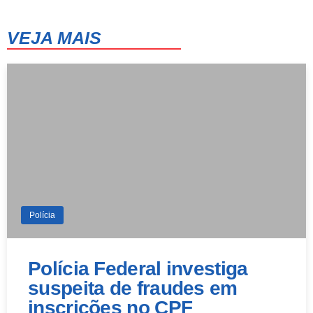
40°
24°
Quarta-Feira
VEJA MAIS
13 de agosto
41°
24°
Quinta-Feira
Polícia
Polícia Federal investiga
suspeita de fraudes em
inscrições no CPF