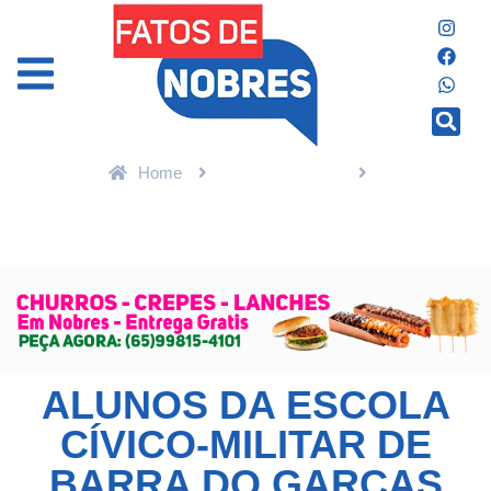
Home
Últimas Notícias
Alunos da escola cívico-militar de Barra do Garças vencem 3º
Jogos dos Estudantes Militares de MT
ALUNOS DA ESCOLA
CÍVICO-MILITAR DE
BARRA DO GARÇAS