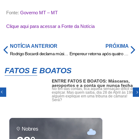
Fonte:
Governo MT – MT
Clique aqui para acessar a Fonte da Notícia
NOTÍCIA ANTERIOR
PRÓXIMA
Rodrigo Bocardi declama músicas de Manu Bahtidão em jornal ao vivo
Empereur retorna após quatro jogos fora e reforça o Cuiabá na reta final do Brasileirão » Esportes & Notícias
FATOS E BOATOS
ENTRE FATOS E BOATOS: Máscaras,
aeroportos e a conta que nunca fecha
No fim das contas, fica aquela sensação difícil de
explicar. Mas quem saiba, dia 28 de Abril ás 19h,
alguém explique em uma tribuna de câmara!
Será?
Nobres