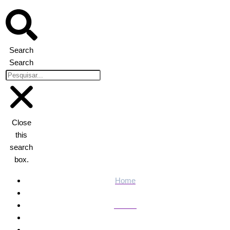
Search
Search
Close
this
search
box.
Home
Polícia
Anvisa detecta pedaço de vidro e determina recolhimento