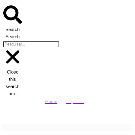
Search
Search
Close
this
search
box.
Home
Esportes
Brasileirão: Vasco empata com rebaixado Atlético-GO e fica
longe da Libertadores