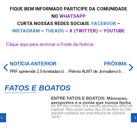
FIQUE BEM INFORMADO PARTICIPE DA COMUNIDADE
NO
WHATSAPP
CURTA NOSSAS REDES SOCIAIS:
FACEBOOK
–
INSTAGRAM
–
THEADS
–
X (TWITTER)
–
YOUTUBE
Clique aqui para acessar a Fonte da Notícia
NOTÍCIA ANTERIOR
PRÓXIMA
PRF apreende 2,5 toneladas de maconha e recupera caminhonete roubada em Ponta Porã
Prêmio ALMT de Jornalismo busca revelar histórias e personagens de todo Mato Grosso
FATOS E BOATOS
ENTRE FATOS E BOATOS: Máscaras,
aeroportos e a conta que nunca fecha
No fim das contas, fica aquela sensação difícil de
explicar. Mas quem saiba, dia 28 de Abril ás 19h,
alguém explique em uma tribuna de câmara!
Será?