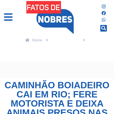
Home
Últimas Notícias
Caminhão boiadeiro cai em rio; fere motorista e deixa animais
presos nas ferragens em MT; Veja vídeo | Power Mix
CAMINHÃO BOIADEIRO
CAI EM RIO; FERE
MOTORISTA E DEIXA
ANIMAIS PRESOS NAS