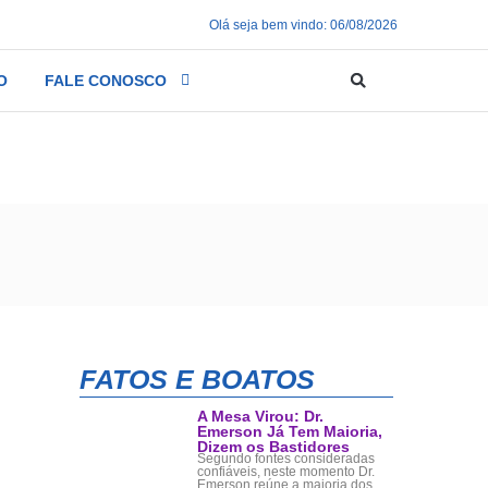
Olá seja bem vindo: 06/08/2026
O
FALE CONOSCO
ária
FATOS E BOATOS
A Mesa Virou: Dr.
Emerson Já Tem Maioria,
Dizem os Bastidores
Segundo fontes consideradas
confiáveis, neste momento Dr.
Emerson reúne a maioria dos