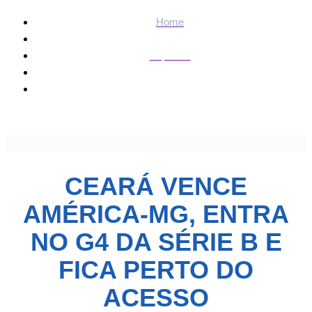
Home
Esportes
Ceará vence América-MG, entra no G4 da Série B e fica
perto do acesso
CEARÁ VENCE
AMÉRICA-MG, ENTRA
NO G4 DA SÉRIE B E
FICA PERTO DO
ACESSO