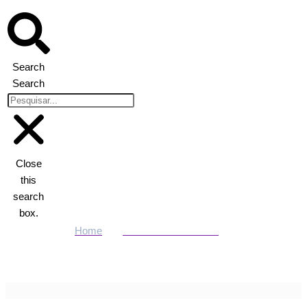
Search
Search
Close
this
search
box.
Home
ENTRETENIMENTO
Cinema e streamings: confira as melhores estreias de 5/12 a
11/12