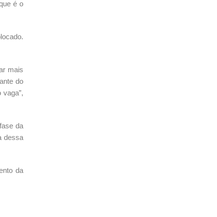
 que é o
locado.
ar mais
iante do
o vaga”,
fase da
a dessa
ento da