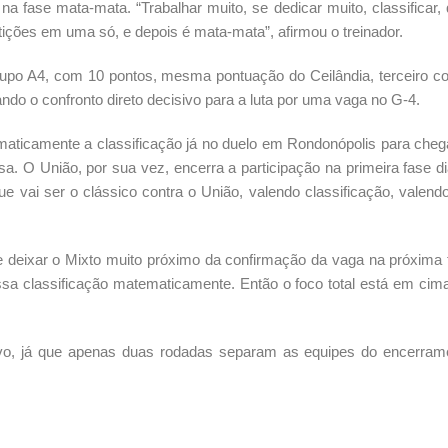
na fase mata-mata. “Trabalhar muito, se dedicar muito, classificar,
ções em uma só, e depois é mata-mata”, afirmou o treinador.
upo A4, com 10 pontos, mesma pontuação do Ceilândia, terceiro co
ando o confronto direto decisivo para a luta por uma vaga no G-4.
ematicamente a classificação já no duelo em Rondonópolis para cheg
sa. O União, por sua vez, encerra a participação na primeira fase d
ue vai ser o clássico contra o União, valendo classificação, valend
de deixar o Mixto muito próximo da confirmação da vaga na próxima 
ssa classificação matematicamente. Então o foco total está em cim
sivo, já que apenas duas rodadas separam as equipes do encerram