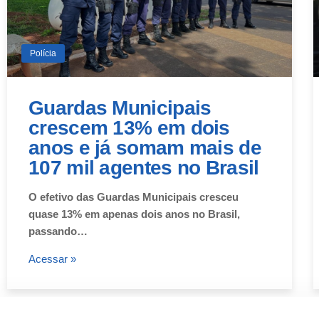
Polícia
Guardas Municipais
crescem 13% em dois
anos e já somam mais de
107 mil agentes no Brasil
O efetivo das Guardas Municipais cresceu
quase 13% em apenas dois anos no Brasil,
passando…
Acessar »