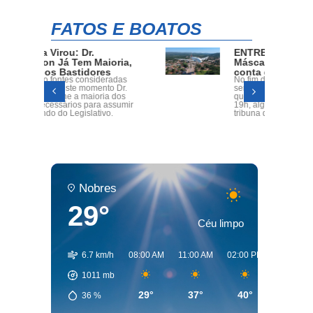
FATOS E BOATOS
ENTRE FATOS E BOATOS:
oria,
Máscaras, aeroportos e a
s
conta que nunca fecha
radas
No fim das contas, fica aquela
o Dr.
sensação difícil de explicar. Mas
a dos
quem saiba, dia 28 de Abril ás
assumir
19h, alguém explique em uma
o.
tribuna de câmara! Será?
Nobres
29°
Céu limpo
6.7 km/h
08:00 AM
11:00 AM
02:00 PM
05:00 P
1011
mb
29°
37°
40°
37°
36
%