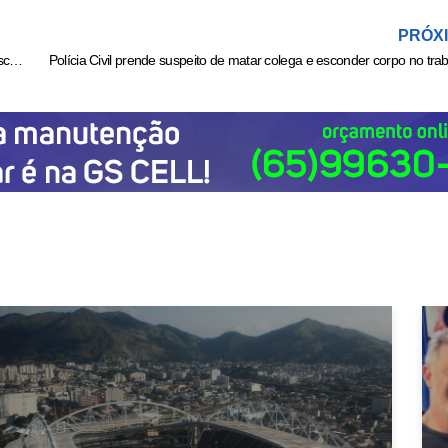
PRÓX
Tadeu Schmidt lamenta morte da mãe um mês após perder o irmão: ‘Descanse em paz’
Polícia Civil prende suspeito de matar colega e esconder corpo no tra