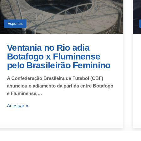
Esportes
Ventania no Rio adia
Botafogo x Fluminense
pelo Brasileirão Feminino
A Confederação Brasileira de Futebol (CBF)
anunciou o adiamento da partida entre Botafogo
e Fluminense,…
Acessar »