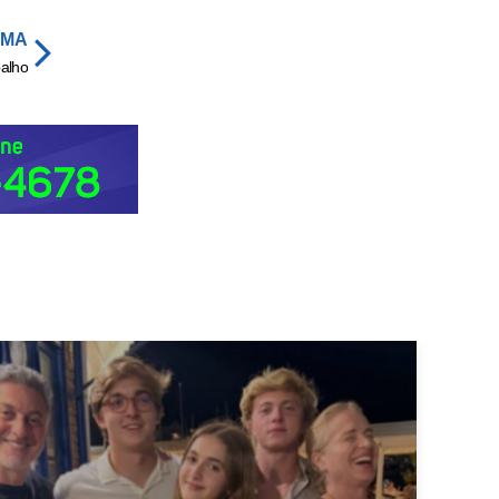
IMA
balho