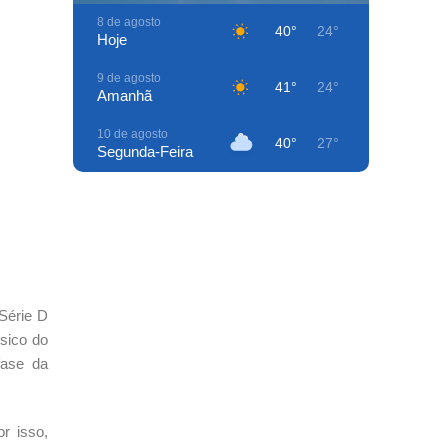
8 de agosto
40°
24°
Hoje
9 de agosto
41°
24°
Amanhã
10 de agosto
40°
27°
Segunda-Feira
11 de agosto
41°
25°
Terça-Feira
12 de agosto
40°
27°
Quarta-Feira
13 de agosto
41°
24°
 Série D
Quinta-Feira
ssico do
14 de agosto
fase da
41°
24°
Sexta-Feira
r isso,