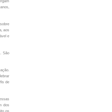
xergam
 anos,
sobre
a, aos
ável e
s. São
mação.
ebrar
fis de
essas
Um dos
ito os