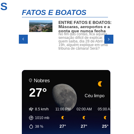
OS
FATOS E BOATOS
ENTRE FATOS E BOATOS:
oria,
Máscaras, aeroportos e a
s
conta que nunca fecha
radas
No fim das contas, fica aquela
o Dr.
sensação difícil de explicar. Mas
a dos
quem saiba, dia 28 de Abril ás
assumir
19h, alguém explique em uma
o.
tribuna de câmara! Será?
Nobres
27°
Céu limpo
8.5 km/h
11:00 PM
02:00 AM
05:00 AM
08:00 A
1010
mb
27°
27°
25°
30°
38
%