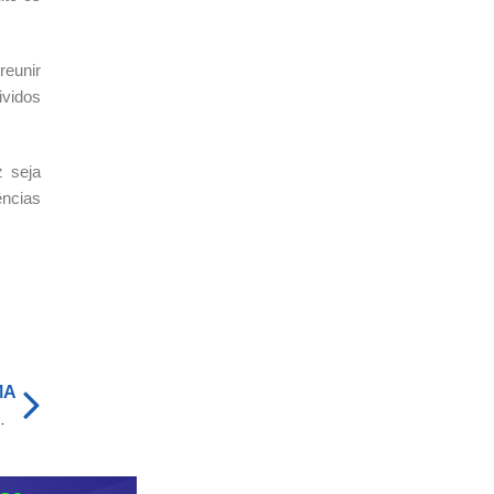
reunir
ividos
z seja
ências
MA
 Fecomércio-MT – O Mato Grosso