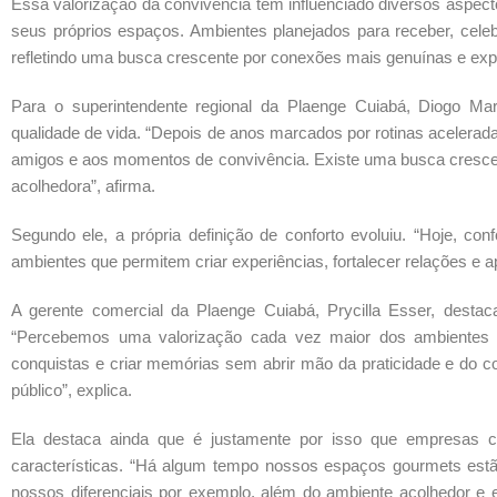
Essa valorização da convivência tem influenciado diversos aspe
seus próprios espaços. Ambientes planejados para receber, cel
refletindo uma busca crescente por conexões mais genuínas e exper
Para o superintendente regional da Plaenge Cuiabá, Diogo M
qualidade de vida. “Depois de anos marcados por rotinas acelerad
amigos e aos momentos de convivência. Existe uma busca crescen
acolhedora”, afirma.
Segundo ele, a própria definição de conforto evoluiu. “Hoje, c
ambientes que permitem criar experiências, fortalecer relações e
A gerente comercial da Plaenge Cuiabá, Prycilla Esser, desta
“Percebemos uma valorização cada vez maior dos ambientes v
conquistas e criar memórias sem abrir mão da praticidade e do co
público”, explica.
Ela destaca ainda que é justamente por isso que empresas
características. “Há algum tempo nossos espaços gourmets es
nossos diferenciais por exemplo, além do ambiente acolhedor e e