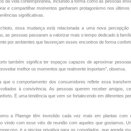
ctos da vida contemporânea, incluindo a forma como as pessoas en
ebrar e compartilhar momentos ganharam protagonismo nos últimos
iências significativas.
archioto, essa mudança está relacionada a uma nova percepção 
as, as pessoas passaram a valorizar mais o tempo dedicado à famíli
te por ambientes que favoreçam esses encontros de forma confort
onforto também significa ter espaços capazes de aproximar pessoa
 aproveitar melhor os momentos que realmente importam”, observa.
ca que o comportamento dos consumidores reflete essa transfor
oltados à convivência. As pessoas querem receber amigos, cel
nforto. É uma tendência que vem se fortalecendo em diferentes per
 como a Plaenge têm investido cada vez mais em plantas com 
tão vindo com esse viés de reunião com aqueles que gostamos. 
spaçoso, é a piscina privativa para os convidados, que agrada mu