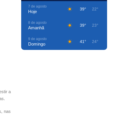
7 de agosto
39°
22°
Hoje
8 de agosto
39°
23°
Amanhã
9 de agosto
41°
24°
Domingo
10 de agosto
40°
29°
Segunda-Feira
11 de agosto
40°
26°
Terça-Feira
12 de agosto
40°
26°
stir a
Quarta-Feira
as.
13 de agosto
41°
24°
Quinta-Feira
s, nas