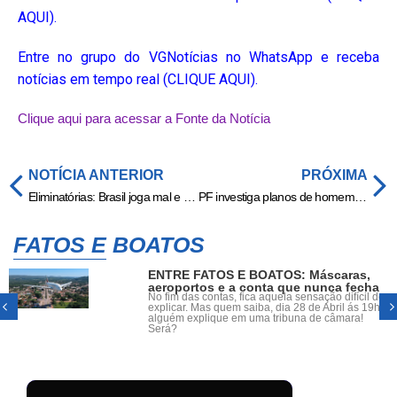
AQUI).
Entre no grupo do VGNotícias no WhatsApp e receba
notícias em tempo real (CLIQUE AQUI).
Clique aqui para acessar a Fonte da Notícia
NOTÍCIA ANTERIOR
PRÓXIMA
Eliminatórias: Brasil joga mal e não passa de empate com a Venezuela
PF investiga planos de homem-bomba e familiares fazem revelações; veja o que se sabe
FATOS E BOATOS
ENTRE FATOS E BOATOS: Máscaras,
aeroportos e a conta que nunca fecha
No fim das contas, fica aquela sensação difícil de
explicar. Mas quem saiba, dia 28 de Abril ás 19h,
alguém explique em uma tribuna de câmara!
Será?