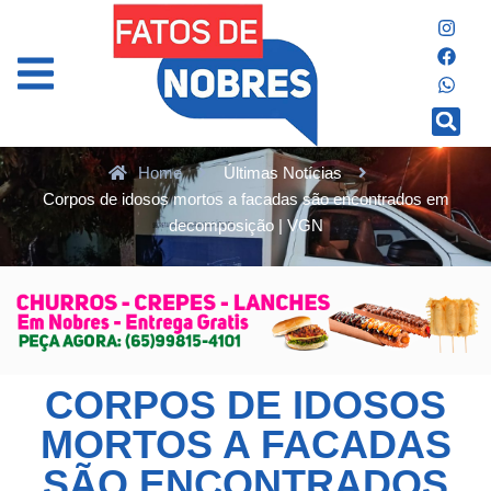
Home
Últimas Notícias
Corpos de idosos mortos a facadas são encontrados em
decomposição | VGN
CORPOS DE IDOSOS
MORTOS A FACADAS
SÃO ENCONTRADOS