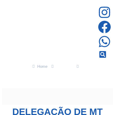
Home
Esportes
Delegação de MT conquista 50 medalhas na edição nacional
das Paralimpíadas Escolares 2024 » Esportes & Notícias
DELEGAÇÃO DE MT