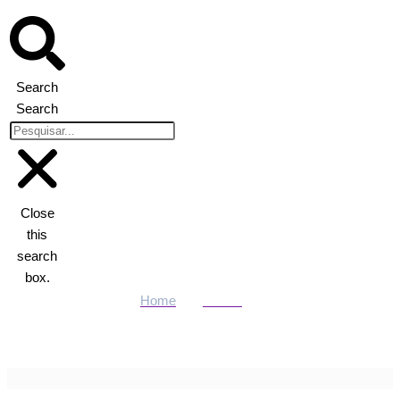
Search
Search
Close
this
search
box.
Home
Polícia
Diamante, Iphone por R$ 900 e Rolex! Veja itens do leilão da
Receita Federal