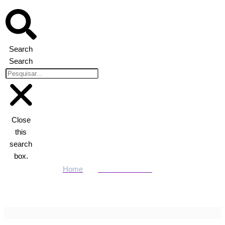
Search
Search
Close
this
search
box.
Home
Últimas Notícias
Dupla chega de moto, abre fogo em posto de combustíveis e
deixa jovem baleado em Nova Mutum/MT | Power Mix