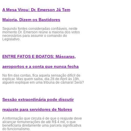
A Mesa Virou: Dr. Emerson Já Tem
Maioria, Dizem os Bastidores
Segundo fontes consideradas confiáveis, neste
momento Dr. Emerson reúne a maioria dos votos
necessários para assumir o comando do
Legislativo.
ENTRE FATOS E BOATOS: Máscaras,
aeroportos e a conta que nunca fecha
No fim das contas, fica aquela sensação difícil de
explicar. Mas quem saiba, dia 28 de Abril ás 19h,
alguém explique em uma tribuna de câmara! Será?
Sessão extraordinária pode discutir
reajuste para servidores de Nobres
A informação que circula é de que o reajuste deve
alcançar remunerações de até R$ 4 mil, o que
beneficiaria diretamente uma parcela significativa
do funcionalismo.