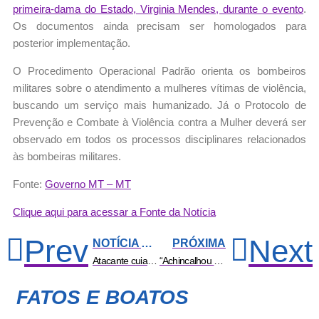
primeira-dama do Estado, Virginia Mendes, durante o evento
.
Os documentos ainda precisam ser homologados para
posterior implementação.
O Procedimento Operacional Padrão orienta os bombeiros
militares sobre o atendimento a mulheres vítimas de violência,
buscando um serviço mais humanizado. Já o Protocolo de
Prevenção e Combate à Violência contra a Mulher deverá ser
observado em todos os processos disciplinares relacionados
às bombeiras militares.
Fonte:
Governo MT – MT
Clique aqui para acessar a Fonte da Notícia
Prev
Next
NOTÍCIA ANTERIOR
PRÓXIMA
Atacante cuiabano é destaque na vitória do Botafogo em ‘final antecipada’ pelo Brasileiro » Esportes & Notícias
“Achincalhou os produtos brasileiros“: Lula rebate deputado francês que comparou carne do Brasil a lixo
FATOS E BOATOS