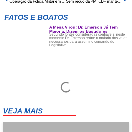
Operação da Polícia Militar em Nobres elimina 21 escapamentos irregulares para combater poluição sonora
Sem recuo da PM, CBF mantém jogo entre Cruzeiro e Palmeiras com portões fechados
FATOS E BOATOS
A Mesa Virou: Dr. Emerson Já Tem
Maioria, Dizem os Bastidores
Segundo fontes consideradas confiáveis, neste
momento Dr. Emerson reúne a maioria dos votos
necessários para assumir o comando do
Legislativo.
VEJA MAIS