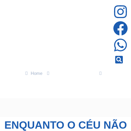
Home
ENTRETENIMENTO
Enquanto o Céu Não Me Espera chega ao Festival com Irandhir
Santos
ENQUANTO O CÉU NÃO