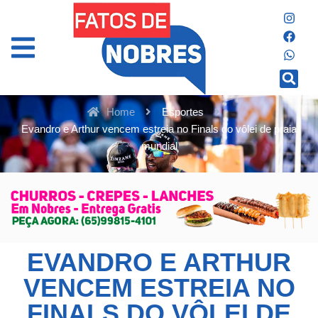
Home
Esportes
Evandro e Arthur vencem estreia no Finals do vôlei de praia
mundial
EVANDRO E ARTHUR
VENCEM ESTREIA NO
FINALS DO VÔLEI DE