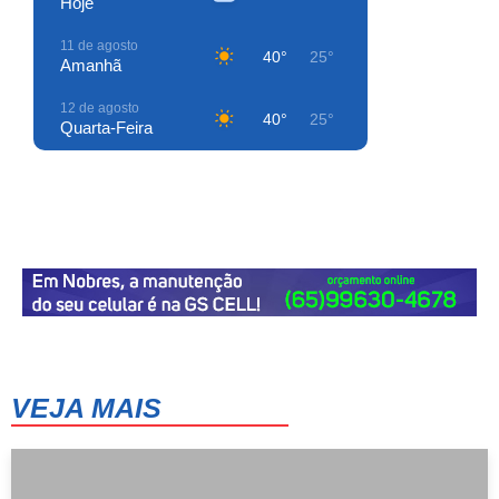
Hoje
11 de agosto
40°
25°
Amanhã
12 de agosto
40°
25°
Quarta-Feira
13 de agosto
40°
25°
Quinta-Feira
14 de agosto
41°
25°
Sexta-Feira
15 de agosto
42°
25°
Sábado
16 de agosto
43°
26°
Domingo
VEJA MAIS