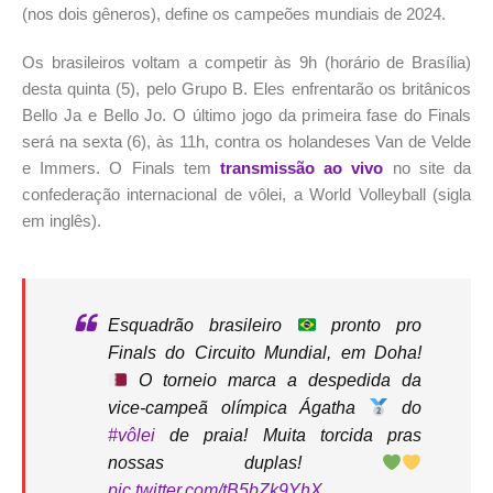
(nos dois gêneros), define os campeões mundiais de 2024.
Os brasileiros voltam a competir às 9h (horário de Brasília)
desta quinta (5), pelo Grupo B. Eles enfrentarão os britânicos
Bello Ja e Bello Jo. O último jogo da primeira fase do Finals
será na sexta (6), às 11h, contra os holandeses Van de Velde
e Immers. O Finals tem
transmissão ao vivo
no site da
confederação internacional de vôlei, a World Volleyball (sigla
em inglês).
Esquadrão brasileiro
pronto pro
Finals do Circuito Mundial, em Doha!
O torneio marca a despedida da
vice-campeã olímpica Ágatha
do
#vôlei
de praia! Muita torcida pras
nossas duplas!
pic.twitter.com/tB5bZk9YhX