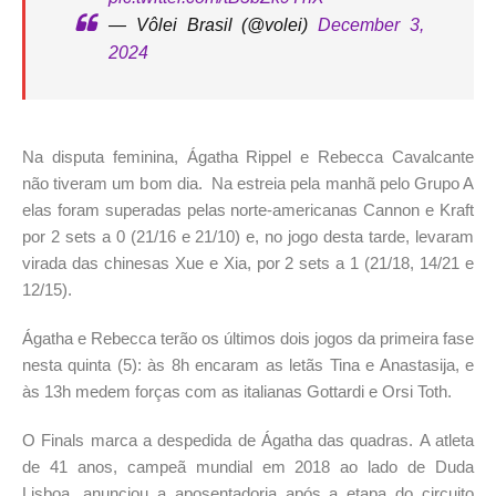
— Vôlei Brasil (@volei)
December 3,
2024
Na disputa feminina, Ágatha Rippel e Rebecca Cavalcante
não tiveram um bom dia. Na estreia pela manhã pelo Grupo A
elas foram superadas pelas norte-americanas Cannon e Kraft
por 2 sets a 0 (21/16 e 21/10) e, no jogo desta tarde, levaram
virada das chinesas Xue e Xia, por 2 sets a 1 (21/18, 14/21 e
12/15).
Ágatha e Rebecca terão os últimos dois jogos da primeira fase
nesta quinta (5): às 8h encaram as letãs Tina e Anastasija, e
às 13h medem forças com as italianas Gottardi e Orsi Toth.
O Finals marca a despedida de Ágatha das quadras. A atleta
de 41 anos, campeã mundial em 2018 ao lado de Duda
Lisboa, anunciou a aposentadoria após a etapa do circuito