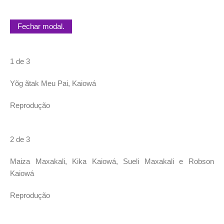
Fechar modal.
1 de 3
Yõg ãtak Meu Pai, Kaiowá
Reprodução
2 de 3
Maiza Maxakali, Kika Kaiowá, Sueli Maxakali e Robson
Kaiowá
Reprodução