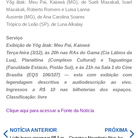
Yõg ãtak: Meu Pai, Kaiowá (MG), de Sueli Maxakali, Isael
Maxakali, Roberto Romero e Luisa Lanna
Ausente (MG), de Ana Carolina Soares
Trópico de Leão (SP), de Luna Alkalay
Serviço
Exibição de Yõg ãtak: Meu Pai, Kaiowá
Terça-feira (3/12), às 20h nas RAs do Gama (Cia Lábios da
Lua), Planaltina (Complexo Cultural) e Taguatinga
(Faculdade Estácio, Pistão Sul), e às 21h na Sala 1 do Cine
Brasília (EQS 106/107) — esta com exibição com
legendagem descritiva e audiodescrição ao vivo.
Ingressos a R$ 10 nas bilheterias dos espaços.
Classificação: livre
Clique aqui para acessar a Fonte da Notícia
NOTÍCIA ANTERIOR
PRÓXIMA
Lúdio busca assegurar R$ 5 milhões de emendas para a saúde, em Cuiabá
Cruzeiro x Neurologia Ativa: horário e onde assistir ao jogo da Superliga