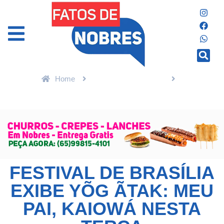
Home
ENTRETENIMENTO
Festival de Brasília exibe Yõg Ãtak: Meu Pai, Kaiowá nesta terça
FESTIVAL DE BRASÍLIA
EXIBE YÕG ÃTAK: MEU
PAI, KAIOWÁ NESTA