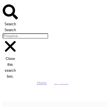
Search
Search
Close
this
search
box.
Home
Esportes
Fluminense e Criciúma no Maracanã podem definir rebaixamento
do Cuiabá à Série B » Esportes & Notícias