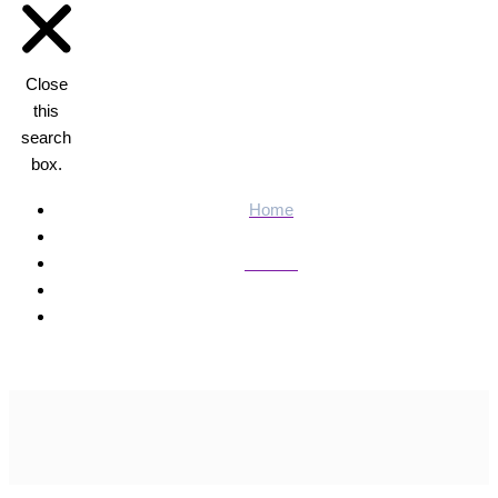
Close
this
search
box.
Home
Política
G20 Social encerra Cúpula hoje com entrega de
documento final ao presidente Lula