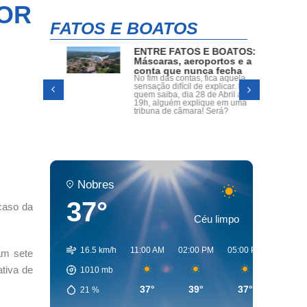
POR
FATOS E BOATOS
ENTRE FATOS E BOATOS:
oria,
Máscaras, aeroportos e a
s
conta que nunca fecha
radas
No fim das contas, fica aquela
o Dr.
sensação difícil de explicar. Mas
a dos
quem saiba, dia 28 de Abril ás
assumir
19h, alguém explique em uma
o.
tribuna de câmara! Será?
Nobres
37°
 caso da
Céu limpo
16.5 km/h
11:00 AM
02:00 PM
05:00 PM
08:00 
am sete
tiva de
1010
mb
37°
39°
37°
29°
21
%