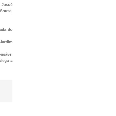
; Josué
 Sousa,
tada do
 Jardim
onsável
alega a