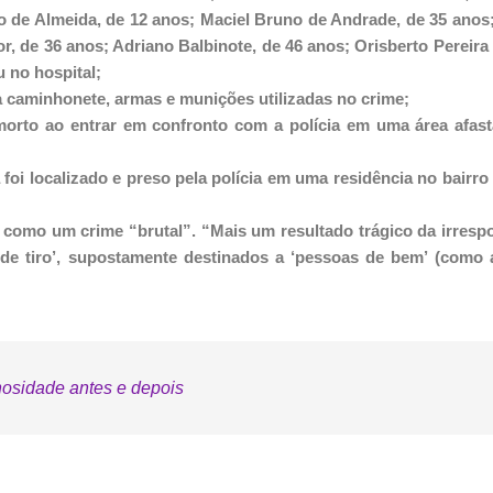
ão de Almeida, de 12 anos; Maciel Bruno de Andrade, de 35 anos
, de 36 anos; Adriano Balbinote, de 46 anos; Orisberto Pereira
u no hospital;
u a caminhonete, armas e munições utilizadas no crime;
 morto ao entrar em confronto com a polícia em uma área afas
 foi localizado e preso pela polícia em uma residência no bairro
na como um crime “brutal”. “Mais um resultado trágico da irresp
s de tiro’, supostamente destinados a ‘pessoas de bem’ (como 
osidade antes e depois