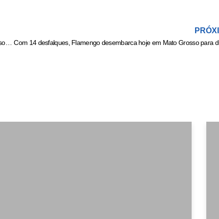
PRÓX
Influencer eTop Model Internacional Carolina Lemos rebate comentários sobre seu corpo magro: “Sou assim”