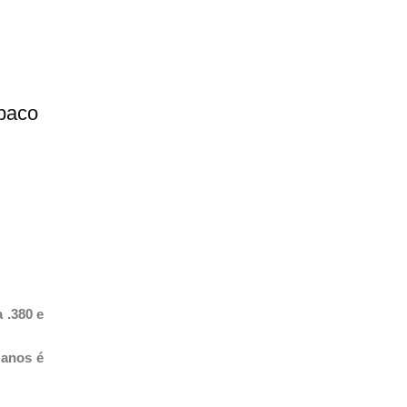
abaco
;
 .380 e
 anos é