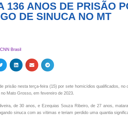
 136 ANOS DE PRISÃO 
GO DE SINUCA NO MT
FATOS E BOATOS: Saída
A Mesa Virou: Dr.
à vista: silêncio perigoso
Emerson Já Tem Mai
pode custar caro
Dizem os Bastidore
Ao que parece, a luz vermelha
Segundo fontes conside
ainda não acendeu na sala da
confiáveis, neste moment
justiça. Se as conversas de
Emerson reúne a maiori
bastidores se confirmarem nos
votos necessários para 
próximos dias, o jogo muda. E
o comando do Legislativ
talvez não dê mais tempo de
apagar o incêndio.
 prisão nesta terça-feira (15) por sete homicídios qualificados, no
 no Mato Grosso, em fevereiro de 2023.
iveira, de 30 anos, e Ezequias Souza Ribeiro, de 27 anos, matar
gando sinuca com as vítimas e teriam perdido uma quantia significa