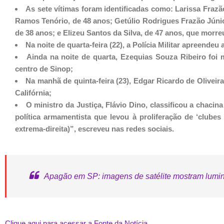
As sete vítimas foram identificadas como: Larissa Fraz
Ramos Tenório, de 48 anos; Getúlio Rodrigues Frazão Júnior
de 38 anos; e Elizeu Santos da Silva, de 47 anos, que morre
Na noite de quarta-feira (22), a Polícia Militar apreende
Ainda na noite de quarta, Ezequias Souza Ribeiro foi
centro de Sinop;
Na manhã de quinta-feira (23), Edgar Ricardo de Oliveira
Califórnia;
O ministro da Justiça, Flávio Dino, classificou a chaci
política armamentista que levou à proliferação de ‘clube
extrema-direita)”, escreveu nas redes sociais.
Apagão em SP: imagens de satélite mostram lumin
Clique aqui para acessar a Fonte da Notícia