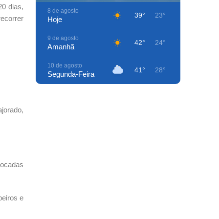
20 dias,
8 de agosto
39°
23°
recorrer
Hoje
9 de agosto
42°
24°
Amanhã
10 de agosto
41°
28°
Segunda-Feira
11 de agosto
40°
25°
Terça-Feira
ajorado,
12 de agosto
41°
27°
Quarta-Feira
13 de agosto
41°
24°
Quinta-Feira
locadas
14 de agosto
41°
24°
Sexta-Feira
beiros e