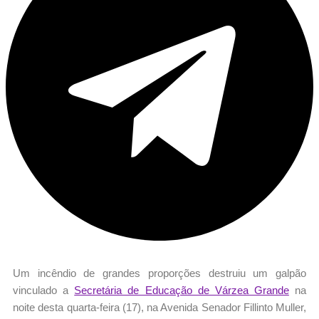
Um incêndio de grandes proporções destruiu um galpão
vinculado a
Secretária de Educação de Várzea Grande
na
noite desta quarta-feira (17), na Avenida Senador Fillinto Muller,