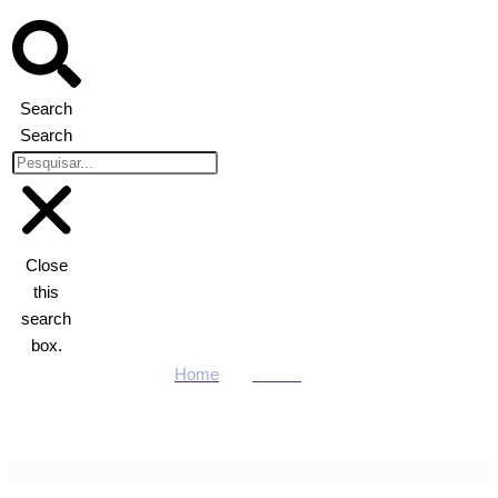
Search
Search
Close
this
search
box.
Home
Polícia
Incêndio de grandes proporções atinge depósito da Educação de
Várzea Grande