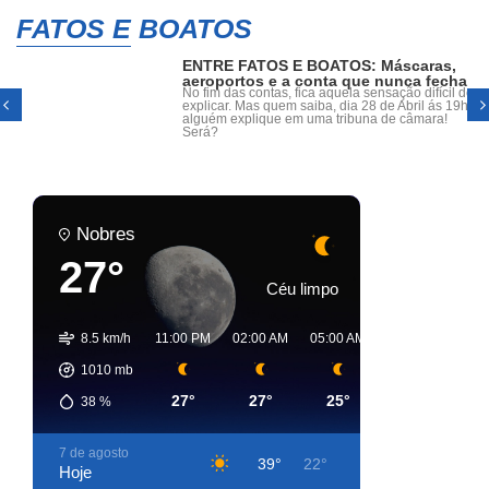
FATOS E BOATOS
ENTRE FATOS E BOATOS: Máscaras,
aeroportos e a conta que nunca fecha
No fim das contas, fica aquela sensação difícil de
explicar. Mas quem saiba, dia 28 de Abril ás 19h,
alguém explique em uma tribuna de câmara!
Será?
Nobres
27°
Céu limpo
8.5 km/h
11:00 PM
02:00 AM
05:00 AM
08:00 AM
11:
1010
mb
27°
27°
25°
30°
3
38
%
7 de agosto
39°
22°
Hoje