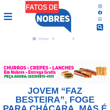
Home
Polícia
Jovem “faz besteira”, foge para chácara, mas é preso por matar
rival em MS
JOVEM “FAZ
BESTEIRA”, FOGE
PARA CHÁCARA, MAS É