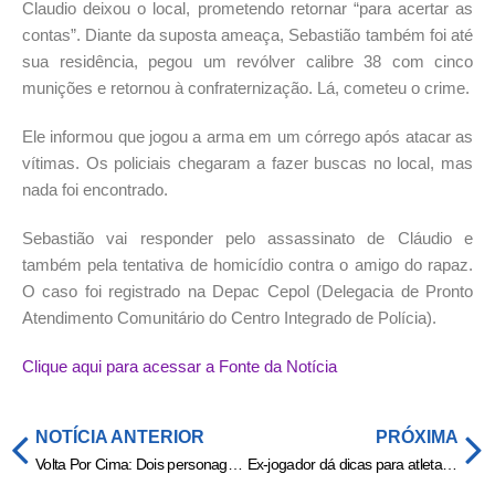
Claudio deixou o local, prometendo retornar “para acertar as
contas”. Diante da suposta ameaça, Sebastião também foi até
sua residência, pegou um revólver calibre 38 com cinco
munições e retornou à confraternização. Lá, cometeu o crime.
Ele informou que jogou a arma em um córrego após atacar as
vítimas. Os policiais chegaram a fazer buscas no local, mas
nada foi encontrado.
Sebastião vai responder pelo assassinato de Cláudio e
também pela tentativa de homicídio contra o amigo do rapaz.
O caso foi registrado na Depac Cepol (Delegacia de Pronto
Atendimento Comunitário do Centro Integrado de Polícia).
Clique aqui para acessar a Fonte da Notícia
NOTÍCIA ANTERIOR
PRÓXIMA
Volta Por Cima: Dois personagens ficarão cara a cara com a morte
Ex-jogador dá dicas para atletas não caírem em golpes financeiros