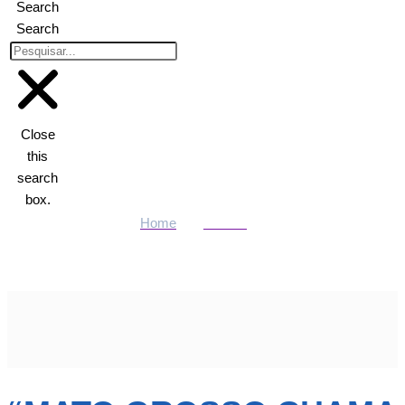
Search
Search
Close
this
search
box.
Home
Política
“Mato Grosso chama a atenção dos Emirados porque é um
estado que vai muito bem”, afirma embaixador