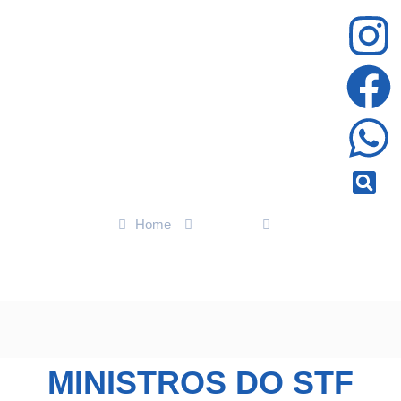
Home
Política
Ministros do STF celebram 35 Anos da Constituição de MT em
seminário liderado por Botelho
MINISTROS DO STF