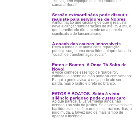
19h, alguém explique em uma tribuna de
câmara! Será?
Sessão extraordinária pode discutir
reajuste para servidores de Nobres
A informação que circula é de que o reajuste
deve alcançar remunerações de até R$ 4 mil, o
que beneficiaria diretamente uma parcela
significativa do funcionalismo.
A coach das causas impossíveis
Reza a lenda que numa certa repartição
pública, surgiu uma nova líder autoproclamada
“coach de transformação social”.
Fatos e Boatos: A Onça Tá Solta de
Novo!
e você conhece esse tipo de “parceiro”,
cuidado: o aperto de mão pode vir com veneno.
E aqui a gente avisa: a onça pode até ser
parda, mas o rastro é preto no branco.
FATOS E BOATOS: Saída à vista:
silêncio perigoso pode custar caro
Ao que parece, a luz vermelha ainda não
acendeu na sala da justiça. Se as conversas de
bastidores se confirmarem nos próximos dias, o
jogo muda. E talvez não dê mais tempo de
apagar o incêndio.