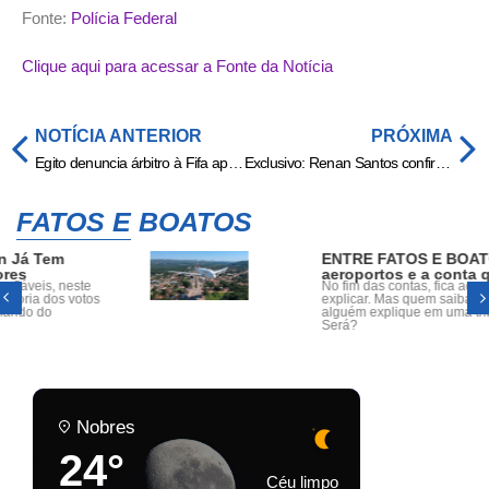
Fonte:
Polícia Federal
Clique aqui para acessar a Fonte da Notícia
NOTÍCIA ANTERIOR
PRÓXIMA
Egito denuncia árbitro à Fifa após derrota para a Argentina na Copa do Mundo
Exclusivo: Renan Santos confirma agenda em Cuiabá
FATOS E BOATOS
ENTRE FATOS E BOATOS: Máscaras,
aeroportos e a conta que nunca fecha
No fim das contas, fica aquela sensação difícil de
explicar. Mas quem saiba, dia 28 de Abril ás 19h,
alguém explique em uma tribuna de câmara!
Será?
Nobres
24°
Céu limpo