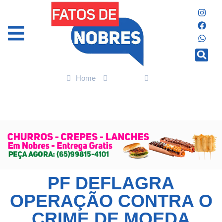
Home
Polícia
PF deflagra operação contra o crime de moeda falsa no Rio de
Janeiro
PF DEFLAGRA
OPERAÇÃO CONTRA O
CRIME DE MOEDA