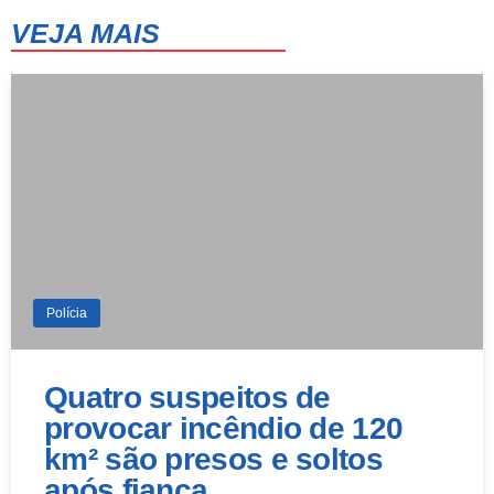
VEJA MAIS
11 de agosto
36°
26°
Terça-Feira
Polícia
Quatro suspeitos de
provocar incêndio de 120
km² são presos e soltos
após fiança