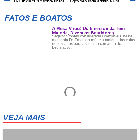
TRE inicia curso sobre ilícitos eleitorais, abuso de poder e condutas vedadas – O Mato Grosso
Egito denuncia árbitro à Fifa após derrota para a Argentina na Copa do Mundo
FATOS E BOATOS
A Mesa Virou: Dr. Emerson Já Tem
Maioria, Dizem os Bastidores
Segundo fontes consideradas confiáveis, neste
momento Dr. Emerson reúne a maioria dos votos
necessários para assumir o comando do
Legislativo.
VEJA MAIS