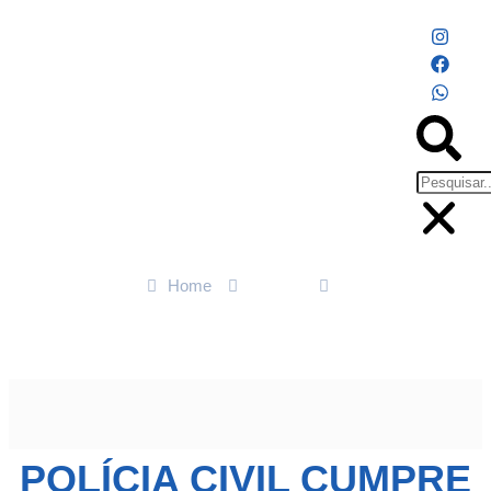
Home
Polícia
Polícia Civil cumpre 6 mandados contra organização
criminosa em Tangará da Serra
POLÍCIA CIVIL CUMPRE