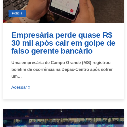
Polícia
Empresária perde quase R$
30 mil após cair em golpe de
falso gerente bancário
Uma empresária de Campo Grande (MS) registrou
boletim de ocorrência na Depac-Centro após sofrer
um…
Acessar »