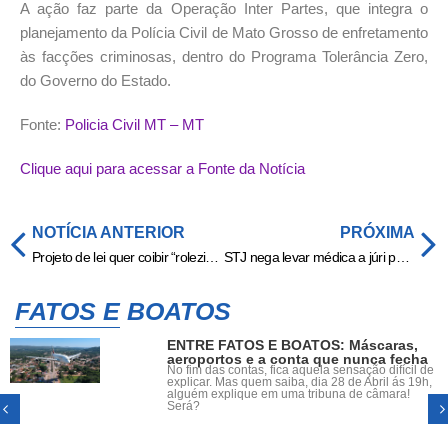
A ação faz parte da Operação Inter Partes, que integra o
planejamento da Polícia Civil de Mato Grosso de enfretamento
às facções criminosas, dentro do Programa Tolerância Zero,
do Governo do Estado.
Fonte:
Policia Civil MT – MT
Clique aqui para acessar a Fonte da Notícia
NOTÍCIA ANTERIOR
PRÓXIMA
Projeto de lei quer coibir “rolezinhos” de motos em Cuiabá
STJ nega levar médica a júri popular por morte de verdureiro em Cuiabá
FATOS E BOATOS
ENTRE FATOS E BOATOS: Máscaras,
aeroportos e a conta que nunca fecha
No fim das contas, fica aquela sensação difícil de
explicar. Mas quem saiba, dia 28 de Abril ás 19h,
alguém explique em uma tribuna de câmara!
Será?