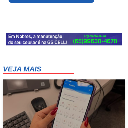
10 de agosto
42°
27°
Segunda-Feira
11 de agosto
39°
26°
Terça-Feira
12 de agosto
40°
24°
Quarta-Feira
13 de agosto
41°
25°
Quinta-Feira
VEJA MAIS