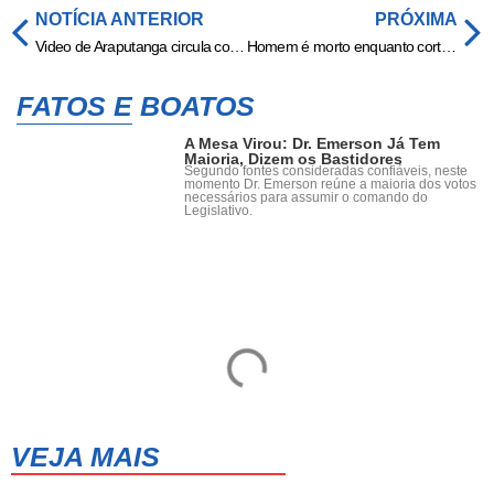
NOTÍCIA ANTERIOR
PRÓXIMA
Video de Araputanga circula como se fosse em Nobres
Homem é morto enquanto cortava cabelo em Nobres
FATOS E BOATOS
A Mesa Virou: Dr. Emerson Já Tem
Maioria, Dizem os Bastidores
Segundo fontes consideradas confiáveis, neste
momento Dr. Emerson reúne a maioria dos votos
necessários para assumir o comando do
Legislativo.
VEJA MAIS