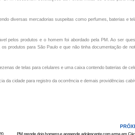
ntendo diversas mercadorias suspeitas como perfumes, baterias e te
sável pelos produtos e o homem foi abordado pela PM. Ao ser ques
ia os produtos para São Paulo e que não tinha documentação de nota
ezenas de telas para celulares e uma caixa contendo baterias de celu
ia da cidade para registro da ocorrência e demais providências cabí
PRÓX
Eduardo Barros lamenta falta de eficiência após Cuiabá finalizar mais de 20 vezes contra o Avaí » Esportes & Notícias
PM prende dois homens e apreende adolescente com arma em Các