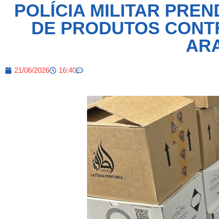
POLÍCIA MILITAR PRE
DE PRODUTOS CONT
AR
21/06/2026
16:40