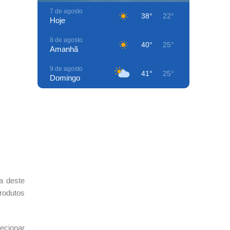
7 de agosto
38°
22°
Hoje
8 de agosto
40°
25°
Amanhã
9 de agosto
41°
25°
Domingo
10 de agosto
42°
27°
Segunda-Feira
11 de agosto
39°
26°
Terça-Feira
12 de agosto
40°
24°
Quarta-Feira
a deste
13 de agosto
41°
25°
produtos
Quinta-Feira
ecionar