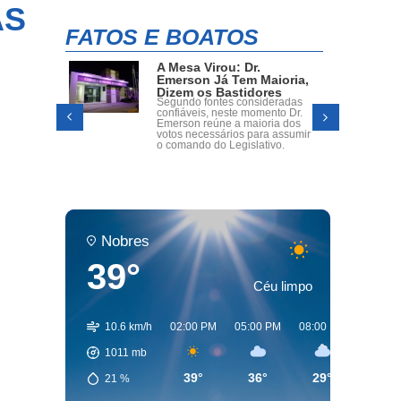
AS
FATOS E BOATOS
ENTRE FATOS E BOATOS:
oria,
Máscaras, aeroportos e a
s
conta que nunca fecha
radas
No fim das contas, fica aquela
o Dr.
sensação difícil de explicar. Mas
a dos
quem saiba, dia 28 de Abril ás
assumir
19h, alguém explique em uma
o.
tribuna de câmara! Será?
Nobres
39°
Céu limpo
10.6 km/h
02:00 PM
05:00 PM
08:00 PM
11:00 
1011
mb
39°
36°
29°
27°
21
%