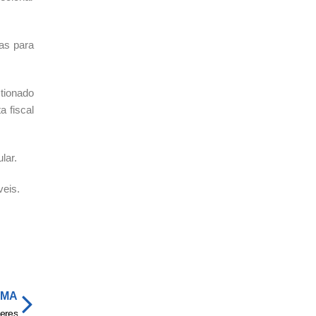
las para
tionado
 fiscal
lar.
veis.
IMA
eres