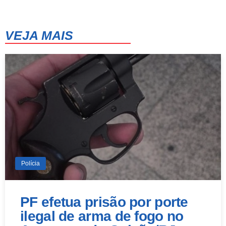
10 de agosto
42°
26°
Segunda-Feira
VEJA MAIS
11 de agosto
36°
26°
Terça-Feira
Polícia
PF efetua prisão por porte
ilegal de arma de fogo no