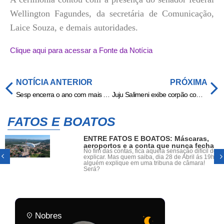
Wellington Fagundes, da secretária de Comunicação,
Laice Souza, e demais autoridades.
Clique aqui para acessar a Fonte da Notícia
NOTÍCIA ANTERIOR
PRÓXIMA
Sesp encerra o ano com mais de 1,1 mil crianças e adolescentes atendidos no programa Rede Cidadã
Juju Salimeni exibe corpão com fantasia de carnaval em lançamento: ‘Samba-enredo’
FATOS E BOATOS
ENTRE FATOS E BOATOS: Máscaras,
aeroportos e a conta que nunca fecha
No fim das contas, fica aquela sensação difícil de
explicar. Mas quem saiba, dia 28 de Abril ás 19h,
alguém explique em uma tribuna de câmara!
Será?
Nobres