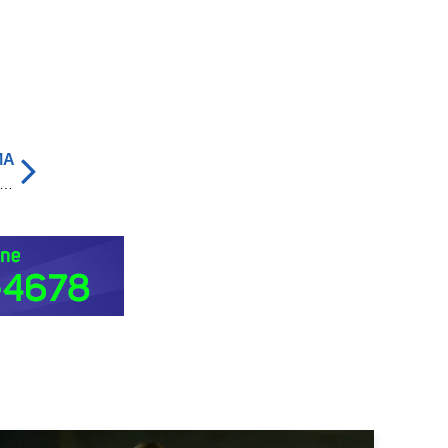
MA
ia Civil cumpre prisão de investigado em desparecimento de adolescente em Diamantino