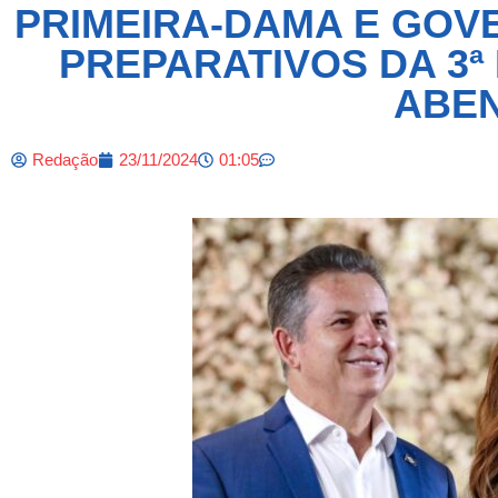
PRIMEIRA-DAMA E GOV
PREPARATIVOS DA 3
ABE
Redação
23/11/2024
01:05