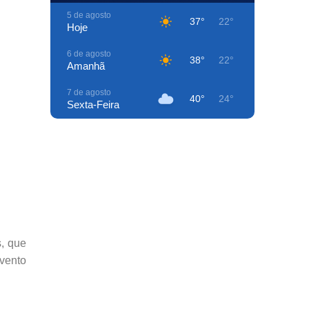
5 de agosto
37°
22°
Hoje
6 de agosto
38°
22°
Amanhã
7 de agosto
40°
24°
Sexta-Feira
8 de agosto
41°
25°
Sábado
9 de agosto
40°
27°
Domingo
10 de agosto
42°
26°
Segunda-Feira
, que
11 de agosto
36°
26°
Terça-Feira
evento