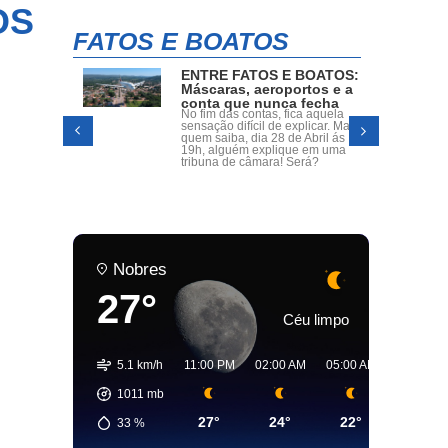
OS
FATOS E BOATOS
ENTRE FATOS E BOATOS:
oria,
Máscaras, aeroportos e a
s
conta que nunca fecha
radas
No fim das contas, fica aquela
o Dr.
sensação difícil de explicar. Mas
a dos
quem saiba, dia 28 de Abril ás
assumir
19h, alguém explique em uma
o.
tribuna de câmara! Será?
Nobres
27°
Céu limpo
5.1 km/h
11:00 PM
02:00 AM
05:00 AM
08:00 AM
1011
mb
27°
24°
22°
27°
33
%