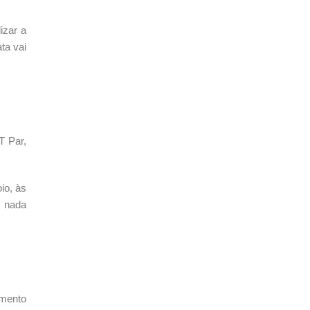
izar a
ta vai
T Par,
io, às
z nada
amento