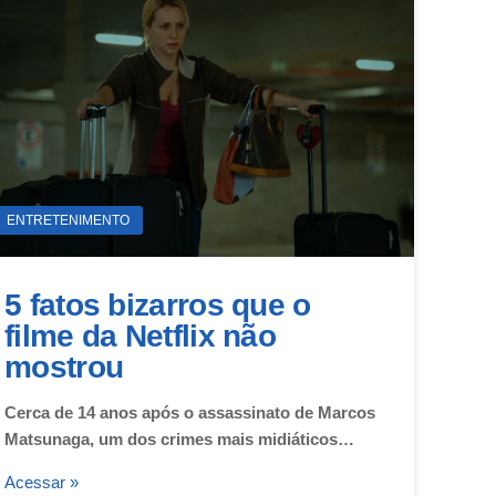
ENTRETENIMENTO
5 fatos bizarros que o
filme da Netflix não
mostrou
Cerca de 14 anos após o assassinato de Marcos
Matsunaga, um dos crimes mais midiáticos…
Acessar »