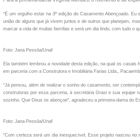
“É um orgulho estar na 3ª edição do Casamento Abençoado. Eu e o
união de alguns que já vivem juntos e de outros que planejam, mas
marcar a vida de muitas famílias e será um dia lindo, com tudo o qu
Foto: Jana Pessôa/Unaf
Ela também lembrou a novidade desta edição, na qual os casais ha
em parceria com a Construtora e Imobiliária Farias Ltda., Pacaembu
“Já pensou, além de realizar o sonho do casamento, ser contemp
construtoras por essa parceria, à secretária Grasi e sua equipe
sozinho. Que Deus os abençoe”, agradeceu a primeira-dama do Es
Foto: Jana Pessôa/Unaf
“Com certeza será um dia inesquecível. Esse projeto nasceu no 