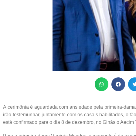
A cerimônia é aguardada com ansiedade pela primeira-dama
irão testemunhar, juntamente com os casais habilitados, o
está confirmado para o dia 8 de dezembro, no Ginásio Aecim 
Para a primeira-dama Virginia Mendes, o momento é de expec