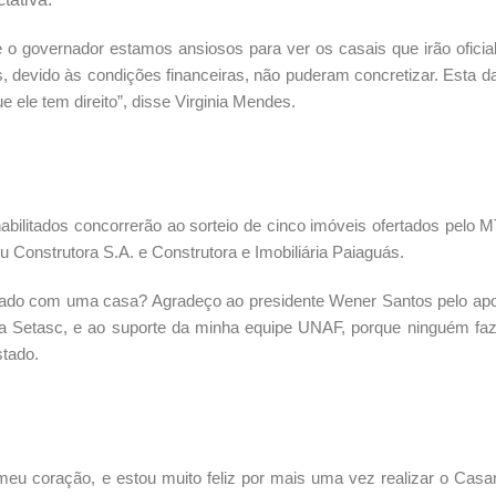
 governador estamos ansiosos para ver os casais que irão oficial
, devido às condições financeiras, não puderam concretizar. Esta da
e ele tem direito”, disse Virginia Mendes.
bilitados concorrerão ao sorteio de cinco imóveis ofertados pelo M
 Construtora S.A. e Construtora e Imobiliária Paiaguás.
lado com uma casa? Agradeço ao presidente Wener Santos pelo apo
 na Setasc, e ao suporte da minha equipe UNAF, porque ninguém fa
tado.
meu coração, e estou muito feliz por mais uma vez realizar o Cas