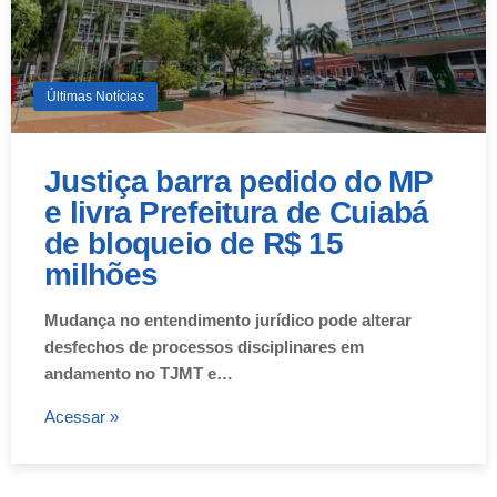
Últimas Notícias
Justiça barra pedido do MP
e livra Prefeitura de Cuiabá
de bloqueio de R$ 15
milhões
Mudança no entendimento jurídico pode alterar
desfechos de processos disciplinares em
andamento no TJMT e…
Acessar »