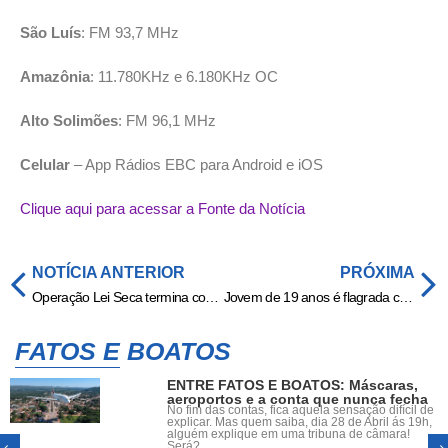
São Luís
: FM 93,7 MHz
Amazônia
: 11.780KHz e 6.180KHz OC
Alto Solimões
: FM 96,1 MHz
Celular
– App Rádios EBC para Android e iOS
Clique aqui para acessar a Fonte da Notícia
NOTÍCIA ANTERIOR
PRÓXIMA
Operação Lei Seca termina com três prisões e 41 veículos removidos em Cuiabá
Jovem de 19 anos é flagrada com cocaína em ônibus na BR-070, em Cáceres (MT)
FATOS E BOATOS
ENTRE FATOS E BOATOS: Máscaras,
aeroportos e a conta que nunca fecha
No fim das contas, fica aquela sensação difícil de
explicar. Mas quem saiba, dia 28 de Abril ás 19h,
alguém explique em uma tribuna de câmara!
Será?