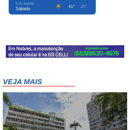
8 de agosto
41°
25°
Sábado
9 de agosto
39°
26°
Domingo
10 de agosto
41°
26°
Segunda-Feira
11 de agosto
36°
26°
Terça-Feira
12 de agosto
39°
23°
Quarta-Feira
VEJA MAIS