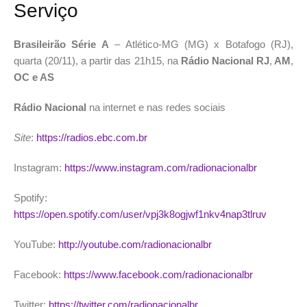
Serviço
Brasileirão Série A
– Atlético-MG (MG) x Botafogo (RJ),
quarta (20/11), a partir das 21h15, na
Rádio Nacional RJ
,
AM
,
OC e AS
Rádio Nacional
na internet e nas redes sociais
Site
:
https://radios.ebc.com.br
Instagram:
https://www.instagram.com/radionacionalbr
Spotify:
https://open.spotify.com/user/vpj3k8ogjwf1nkv4nap3tlruv
YouTube:
http://youtube.com/radionacionalbr
Facebook:
https://www.facebook.com/radionacionalbr
Twitter:
https://twitter.com/radionacionalbr