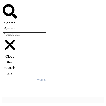
Search
Search
Close
this
search
box.
Home
Política
“São as estradas de qualidade que garantem o transporte seguro
e impulsionam o desenvolvimento”, afirma vice-governador