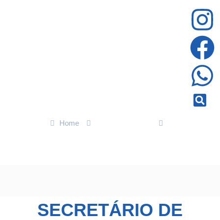
Home
Últimas Notícias
Secretário de Desenvolvimento Econômico de MT destaca
avanços da cadeia pecuária em painel da COP 29
SECRETÁRIO DE