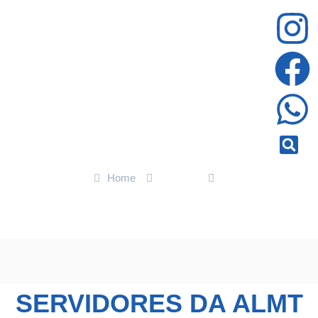
Home
Política
Servidores da ALMT participam da 27 Conferência da Unale, no
Rio de Janeiro
SERVIDORES DA ALMT