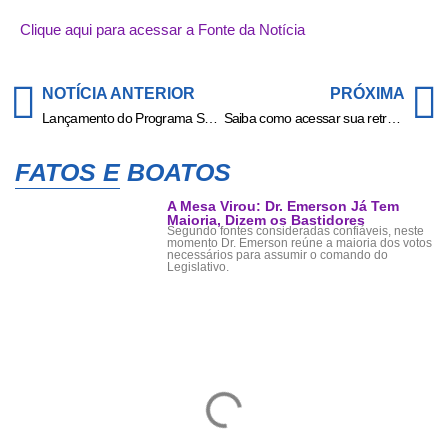
Clique aqui para acessar a Fonte da Notícia
NOTÍCIA ANTERIOR
PRÓXIMA
Lançamento do Programa SER Família Fé e Vida terá a participação do padre Fábio de Melo
Saiba como acessar sua retrospectiva de 2024 no Spotify
FATOS E BOATOS
A Mesa Virou: Dr. Emerson Já Tem
Maioria, Dizem os Bastidores
Segundo fontes consideradas confiáveis, neste
momento Dr. Emerson reúne a maioria dos votos
necessários para assumir o comando do
Legislativo.