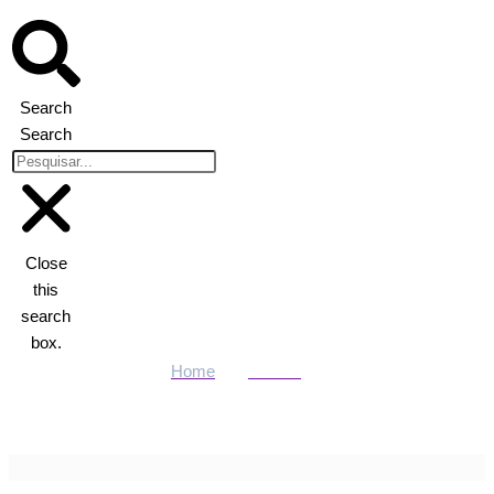
Search
Search
Close
this
search
box.
Home
Política
STF aceita participação de entidades em ações contra a Lei do
Transporte Zero em MT