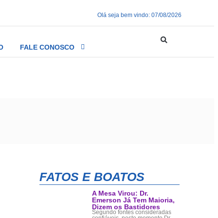
Olá seja bem vindo: 07/08/2026
O
FALE CONOSCO
do o crime
FATOS E BOATOS
A Mesa Virou: Dr.
Emerson Já Tem Maioria,
Dizem os Bastidores
Segundo fontes consideradas