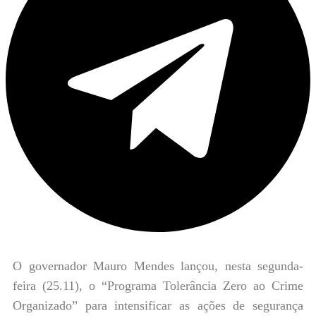
O governador Mauro Mendes lançou, nesta segunda-
feira (25.11), o “Programa Tolerância Zero ao Crime
Organizado” para intensificar as ações de segurança