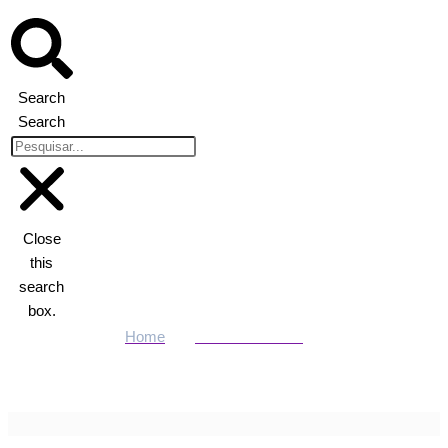
Search
Search
Close
this
search
box.
Home
Últimas Notícias
Veja vídeo! Boêmios eternizados entram na torcida pelo Brasil
em Cuiabá