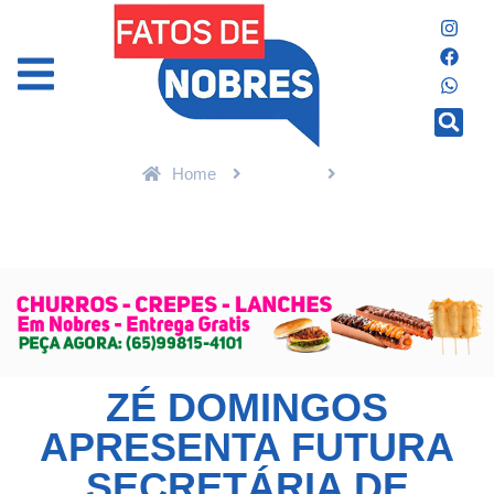
Home
Política
Zé Domingos apresenta futura secretária de Turismo de Nobres
em encontro com o trade turístico
ZÉ DOMINGOS
APRESENTA FUTURA
SECRETÁRIA DE