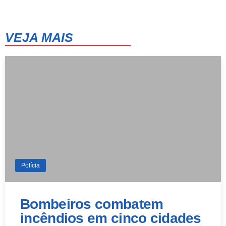
14 de agosto
42°
24°
Sexta-Feira
VEJA MAIS
15 de agosto
42°
25°
Sábado
Polícia
Bombeiros combatem
incêndios em cinco cidades