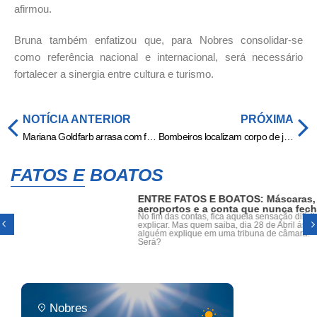
afirmou.
Bruna também enfatizou que, para Nobres consolidar-se
como referência nacional e internacional, será necessário
fortalecer a sinergia entre cultura e turismo.
NOTÍCIA ANTERIOR
PRÓXIMA
Mariana Goldfarb arrasa com fotos sensuais em Mallorca
Bombeiros localizam corpo de jovem que desapareceu no Rio Teles Pires
FATOS E BOATOS
ENTRE FATOS E BOATOS: Máscaras,
aeroportos e a conta que nunca fecha
No fim das contas, fica aquela sensação difícil de
explicar. Mas quem saiba, dia 28 de Abril ás 19h,
alguém explique em uma tribuna de câmara!
Será?
Nobres